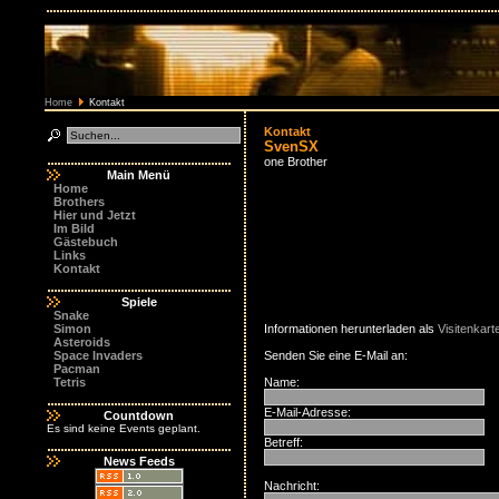
Home
Kontakt
Kontakt
SvenSX
one Brother
Main Menü
Home
Brothers
Hier und Jetzt
Im Bild
Gästebuch
Links
Kontakt
Spiele
Snake
Simon
Informationen herunterladen als
Visitenkart
Asteroids
Space Invaders
Senden Sie eine E-Mail an:
Pacman
Tetris
Name:
E-Mail-Adresse:
Countdown
Es sind keine Events geplant.
Betreff:
News Feeds
Nachricht: