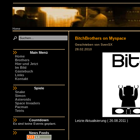
Home
BitchBrothers on Myspace
Geschrieben von SvenSX
28.02.2010
Main Menü
Home
Brothers
Hier und Jetzt
Im Bild
Gästebuch
Links
Kontakt
Spiele
Snake
Simon
Asteroids
Space Invaders
Pacman
Tetris
Countdown
Letzte Aktualisierung ( 26.08.2011 )
Es sind keine Events geplant.
News Feeds